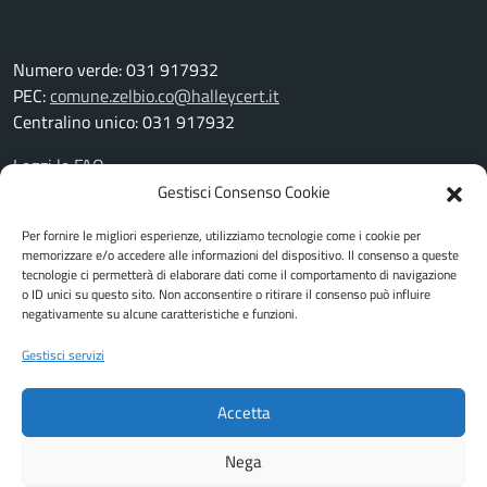
Numero verde: 031 917932
PEC:
comune.zelbio.co@halleycert.it
Centralino unico: 031 917932
Leggi le FAQ
Prenotazione appuntamento
Gestisci Consenso Cookie
Segnalazione disservizio
Per fornire le migliori esperienze, utilizziamo tecnologie come i cookie per
Richiesta assistenza
memorizzare e/o accedere alle informazioni del dispositivo. Il consenso a queste
Amministrazione trasparente
tecnologie ci permetterà di elaborare dati come il comportamento di navigazione
Albo pretorio
o ID unici su questo sito. Non acconsentire o ritirare il consenso può influire
negativamente su alcune caratteristiche e funzioni.
Informativa privacy
Cookie Policy
Gestisci servizi
Note legali
Piano di miglioramento del sito
Accetta
Feedback accessibilità
Dichiarazione di accessibilità
Nega
Attuazione misure PNRR