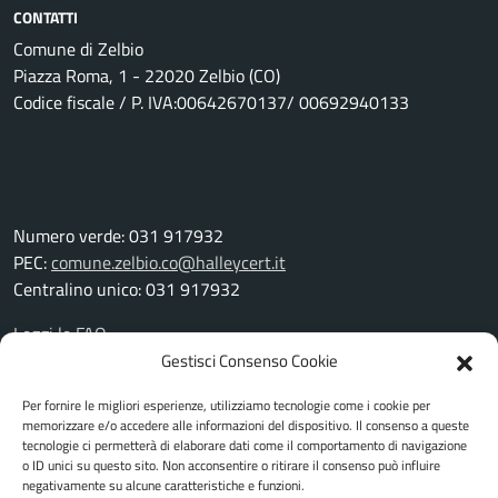
CONTATTI
Comune di Zelbio
Piazza Roma, 1 - 22020 Zelbio (CO)
Codice fiscale / P. IVA:00642670137/ 00692940133
Numero verde: 031 917932
PEC:
comune.zelbio.co@halleycert.it
Centralino unico: 031 917932
Leggi le FAQ
Prenotazione appuntamento
Gestisci Consenso Cookie
Segnalazione disservizio
Per fornire le migliori esperienze, utilizziamo tecnologie come i cookie per
Richiesta assistenza
memorizzare e/o accedere alle informazioni del dispositivo. Il consenso a queste
Amministrazione trasparente
tecnologie ci permetterà di elaborare dati come il comportamento di navigazione
Albo pretorio
o ID unici su questo sito. Non acconsentire o ritirare il consenso può influire
negativamente su alcune caratteristiche e funzioni.
Informativa privacy