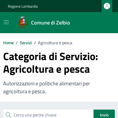
Vai ai contenuti
Vai al footer
Regione Lombardia
Comune di Zelbio
Home
/
Servizi
/
Agricoltura e pesca
Categoria di Servizio:
Agricoltura e pesca
Autorizzazioni e politiche alimentari per
agricoltura e pesca.
Esplora tutti i servizi
Cerca una parola chiave
Invio