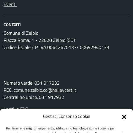
Eventi
CONTATTI
Comune di Zelbio
Piazza Roma, 1 - 22020 Zelbio (CO)
Codice fiscale / P. IVA:00642670137/ 00692940133
Numero verde: 031 917932
PEC:
comune.zelbio.co@halleycert.it
Centralino unico: 031 917932
Leggi le FAQ
Prenotazione appuntamento
Gestisci Consenso Cookie
Segnalazione disservizio
Per fornire le migliori esperienze, utilizziamo tecnologie come i cookie per
Richiesta assistenza