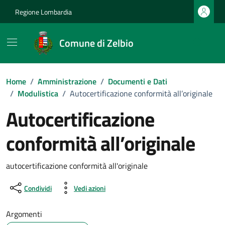
Vai ai contenuti
Vai al footer
Regione Lombardia
Comune di Zelbio
Home
/
Amministrazione
/
Documenti e Dati
/
Modulistica
/
Autocertificazione conformità all’originale
Autocertificazione
conformità all’originale
Dettagli del documento
autocertificazione conformità all'originale
Condividi
Vedi azioni
Argomenti