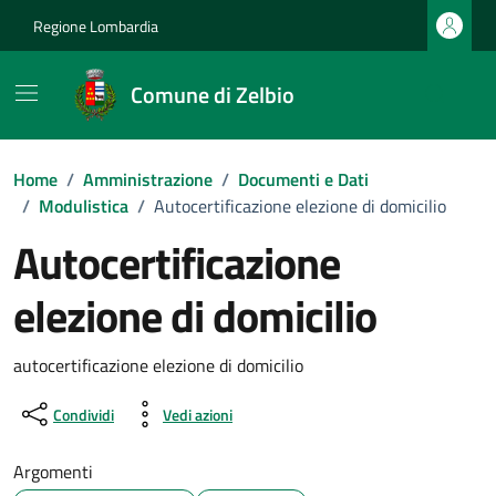
Vai ai contenuti
Vai al footer
Regione Lombardia
Comune di Zelbio
Home
/
Amministrazione
/
Documenti e Dati
/
Modulistica
/
Autocertificazione elezione di domicilio
Autocertificazione
elezione di domicilio
Dettagli del documento
autocertificazione elezione di domicilio
Condividi
Vedi azioni
Argomenti