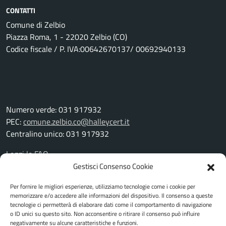
CONTATTI
Comune di Zelbio
Piazza Roma, 1 - 22020 Zelbio (CO)
Codice fiscale / P. IVA:00642670137/ 00692940133
Numero verde: 031 917932
PEC:
comune.zelbio.co@halleycert.it
Centralino unico: 031 917932
Leggi le FAQ
Prenotazione appuntamento
Gestisci Consenso Cookie
Segnalazione disservizio
Per fornire le migliori esperienze, utilizziamo tecnologie come i cookie per
Richiesta assistenza
memorizzare e/o accedere alle informazioni del dispositivo. Il consenso a queste
Amministrazione trasparente
tecnologie ci permetterà di elaborare dati come il comportamento di navigazione
Albo pretorio
o ID unici su questo sito. Non acconsentire o ritirare il consenso può influire
negativamente su alcune caratteristiche e funzioni.