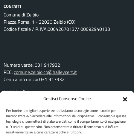
CONTATTI
Comune di Zelbio
Piazza Roma, 1 - 22020 Zelbio (CO)
Codice fiscale / P. IVA:00642670137/ 00692940133
Numero verde: 031 917932
PEC:
comune.zelbio.co@halleycert.it
Centralino unico: 031 917932
Leggi le FAQ
Prenotazione appuntamento
Gestisci Consenso Cookie
Segnalazione disservizio
Per fornire le migliori esperienze, utilizziamo tecnologie come i cookie per
Richiesta assistenza
memorizzare e/o accedere alle informazioni del dispositivo. Il consenso a queste
Amministrazione trasparente
tecnologie ci permetterà di elaborare dati come il comportamento di navigazione
Albo pretorio
o ID unici su questo sito. Non acconsentire o ritirare il consenso può influire
negativamente su alcune caratteristiche e funzioni.