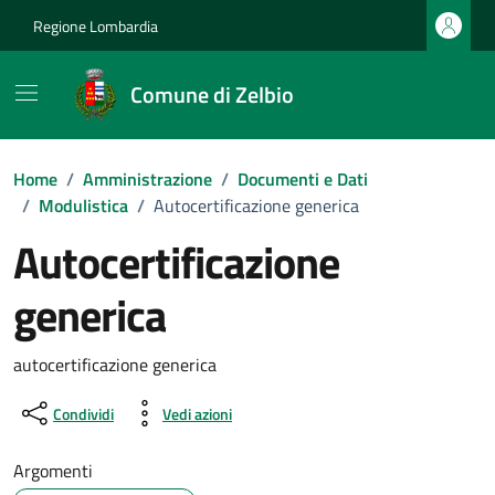
Vai ai contenuti
Vai al footer
Regione Lombardia
Comune di Zelbio
Home
/
Amministrazione
/
Documenti e Dati
/
Modulistica
/
Autocertificazione generica
Autocertificazione
generica
Dettagli del documento
autocertificazione generica
Condividi
Vedi azioni
Argomenti