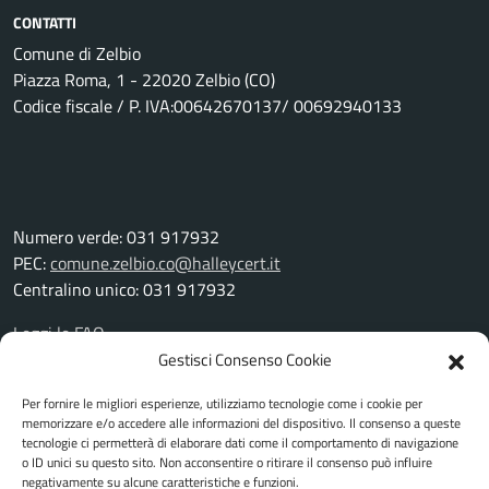
CONTATTI
Comune di Zelbio
Piazza Roma, 1 - 22020 Zelbio (CO)
Codice fiscale / P. IVA:00642670137/ 00692940133
Numero verde: 031 917932
PEC:
comune.zelbio.co@halleycert.it
Centralino unico: 031 917932
Leggi le FAQ
Prenotazione appuntamento
Gestisci Consenso Cookie
Segnalazione disservizio
Per fornire le migliori esperienze, utilizziamo tecnologie come i cookie per
Richiesta assistenza
memorizzare e/o accedere alle informazioni del dispositivo. Il consenso a queste
Amministrazione trasparente
tecnologie ci permetterà di elaborare dati come il comportamento di navigazione
Albo pretorio
o ID unici su questo sito. Non acconsentire o ritirare il consenso può influire
negativamente su alcune caratteristiche e funzioni.