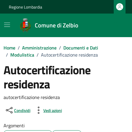
Vai ai contenuti
Vai al footer
Regione Lombardia
Comune di Zelbio
Home
/
Amministrazione
/
Documenti e Dati
/
Modulistica
/
Autocertificazione residenza
Autocertificazione
residenza
Dettagli del documento
autocertificazione residenza
Condividi
Vedi azioni
Argomenti