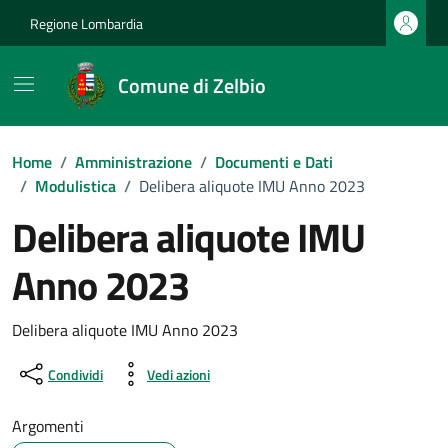
Vai ai contenuti
Vai al footer
Regione Lombardia
Comune di Zelbio
Home
/
Amministrazione
/
Documenti e Dati
/
Modulistica
/
Delibera aliquote IMU Anno 2023
Delibera aliquote IMU
Anno 2023
Dettagli del documento
Delibera aliquote IMU Anno 2023
Condividi
Vedi azioni
Argomenti