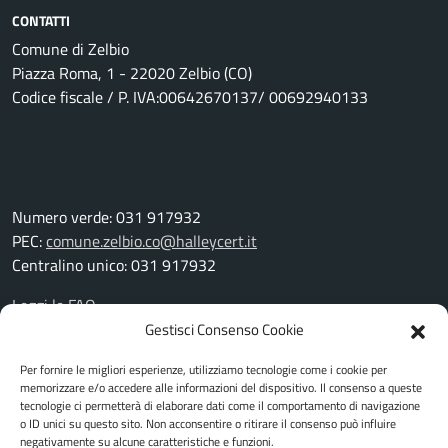
CONTATTI
Comune di Zelbio
Piazza Roma, 1 - 22020 Zelbio (CO)
Codice fiscale / P. IVA:00642670137/ 00692940133
Numero verde: 031 917932
PEC:
comune.zelbio.co@halleycert.it
Centralino unico: 031 917932
Leggi le FAQ
Prenotazione appuntamento
Gestisci Consenso Cookie
Segnalazione disservizio
Per fornire le migliori esperienze, utilizziamo tecnologie come i cookie per
Richiesta assistenza
memorizzare e/o accedere alle informazioni del dispositivo. Il consenso a queste
Amministrazione trasparente
tecnologie ci permetterà di elaborare dati come il comportamento di navigazione
Albo pretorio
o ID unici su questo sito. Non acconsentire o ritirare il consenso può influire
negativamente su alcune caratteristiche e funzioni.