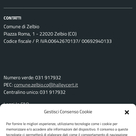
CONTATTI
Comune di Zelbio
Piazza Roma, 1 - 22020 Zelbio (CO)
Codice fiscale / P. IVA:00642670137/ 00692940133
Numero verde: 031 917932
PEC:
comune.zelbio.co@halleycert.it
Centralino unico: 031 917932
Leggi le FAQ
Prenotazione appuntamento
Gestisci Consenso Cookie
Segnalazione disservizio
Per fornire le migliori esperienze, utilizziamo tecnologie come i cookie per
Richiesta assistenza
memorizzare e/o accedere alle informazioni del dispositivo. Il consenso a queste
Amministrazione trasparente
tecnologie ci permetterà di elaborare dati come il comportamento di navigazione