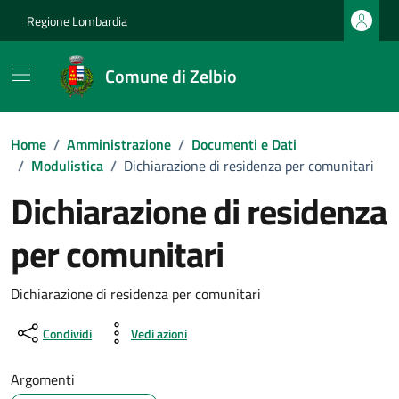
Vai ai contenuti
Vai al footer
Regione Lombardia
Comune di Zelbio
Home
/
Amministrazione
/
Documenti e Dati
/
Modulistica
/
Dichiarazione di residenza per comunitari
Dichiarazione di residenza
per comunitari
Dettagli del documento
Dichiarazione di residenza per comunitari
Condividi
Vedi azioni
Argomenti