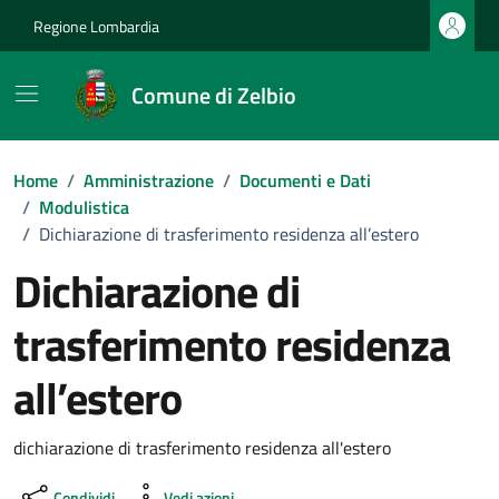
Vai ai contenuti
Vai al footer
Regione Lombardia
Comune di Zelbio
Home
/
Amministrazione
/
Documenti e Dati
/
Modulistica
/
Dichiarazione di trasferimento residenza all’estero
Dichiarazione di
trasferimento residenza
all’estero
Dettagli del documento
dichiarazione di trasferimento residenza all'estero
Condividi
Vedi azioni