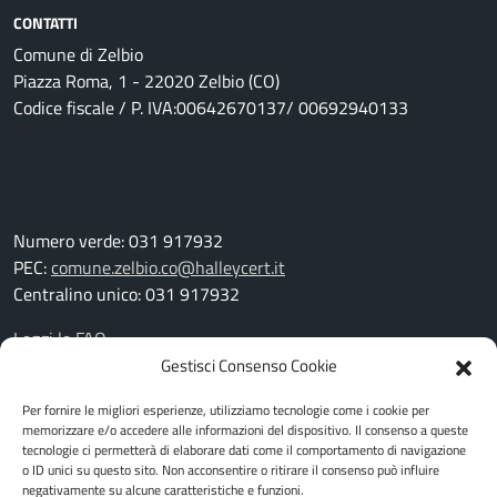
CONTATTI
Comune di Zelbio
Piazza Roma, 1 - 22020 Zelbio (CO)
Codice fiscale / P. IVA:00642670137/ 00692940133
Numero verde: 031 917932
PEC:
comune.zelbio.co@halleycert.it
Centralino unico: 031 917932
Leggi le FAQ
Prenotazione appuntamento
Gestisci Consenso Cookie
Segnalazione disservizio
Per fornire le migliori esperienze, utilizziamo tecnologie come i cookie per
Richiesta assistenza
memorizzare e/o accedere alle informazioni del dispositivo. Il consenso a queste
Amministrazione trasparente
tecnologie ci permetterà di elaborare dati come il comportamento di navigazione
Albo pretorio
o ID unici su questo sito. Non acconsentire o ritirare il consenso può influire
negativamente su alcune caratteristiche e funzioni.