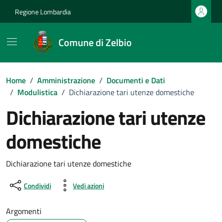
Vai ai contenuti
Vai al footer
Regione Lombardia
Comune di Zelbio
Home
/
Amministrazione
/
Documenti e Dati
/
Modulistica
/
Dichiarazione tari utenze domestiche
Dichiarazione tari utenze
domestiche
Dettagli del documento
Dichiarazione tari utenze domestiche
Condividi
Vedi azioni
Argomenti