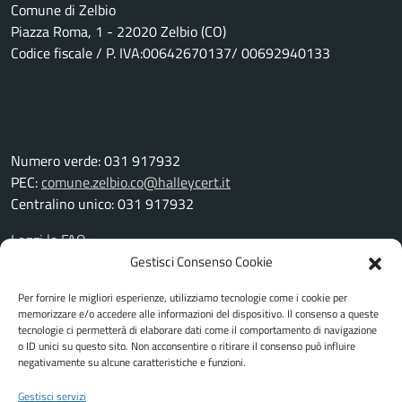
Comune di Zelbio
Piazza Roma, 1 - 22020 Zelbio (CO)
Codice fiscale / P. IVA:00642670137/ 00692940133
Numero verde: 031 917932
PEC:
comune.zelbio.co@halleycert.it
Centralino unico: 031 917932
Leggi le FAQ
Prenotazione appuntamento
Gestisci Consenso Cookie
Segnalazione disservizio
Per fornire le migliori esperienze, utilizziamo tecnologie come i cookie per
Richiesta assistenza
memorizzare e/o accedere alle informazioni del dispositivo. Il consenso a queste
Amministrazione trasparente
tecnologie ci permetterà di elaborare dati come il comportamento di navigazione
Albo pretorio
o ID unici su questo sito. Non acconsentire o ritirare il consenso può influire
negativamente su alcune caratteristiche e funzioni.
Informativa privacy
Cookie Policy
Gestisci servizi