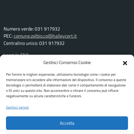
Numero verde: 031 917932
PEC:
comune.zelbio.co@halleycert.it
Centralino unico: 031 917932
Leggi le FAQ
Prenotazione appuntamento
Gestisci Consenso Cookie
Segnalazione disservizio
Per fornire le migliori esperienze, utilizziamo tecnologie come i cookie per
Richiesta assistenza
memorizzare e/o accedere alle informazioni del dispositivo. Il consenso a queste
Amministrazione trasparente
tecnologie ci permetterà di elaborare dati come il comportamento di navigazione
Albo pretorio
o ID unici su questo sito. Non acconsentire o ritirare il consenso può influire
negativamente su alcune caratteristiche e funzioni.
Informativa privacy
Cookie Policy
Gestisci servizi
Note legali
Piano di miglioramento del sito
Accetta
Feedback accessibilità