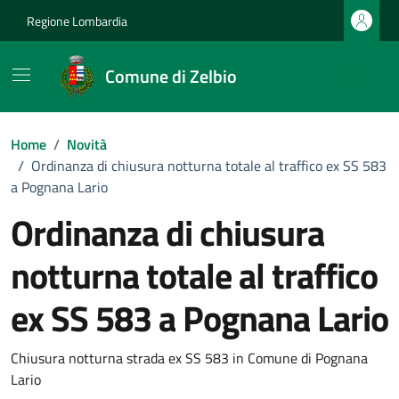
Vai ai contenuti
Vai al footer
Regione Lombardia
Comune di Zelbio
Home
/
Novità
/
Ordinanza di chiusura notturna totale al traffico ex SS 583
a Pognana Lario
Ordinanza di chiusura
notturna totale al traffico
ex SS 583 a Pognana Lario
Dettagli della notizia
Chiusura notturna strada ex SS 583 in Comune di Pognana
Lario