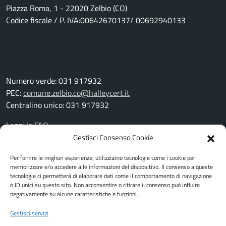
Piazza Roma, 1 - 22020 Zelbio (CO)
Codice fiscale / P. IVA:00642670137/ 00692940133
Numero verde: 031 917932
PEC:
comune.zelbio.co@halleycert.it
Centralino unico: 031 917932
Leggi le FAQ
Prenotazione appuntamento
Gestisci Consenso Cookie
Segnalazione disservizio
Per fornire le migliori esperienze, utilizziamo tecnologie come i cookie per
Richiesta assistenza
memorizzare e/o accedere alle informazioni del dispositivo. Il consenso a queste
Amministrazione trasparente
tecnologie ci permetterà di elaborare dati come il comportamento di navigazione
Albo pretorio
o ID unici su questo sito. Non acconsentire o ritirare il consenso può influire
negativamente su alcune caratteristiche e funzioni.
Informativa privacy
Cookie Policy
Gestisci servizi
Note legali