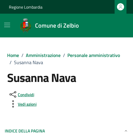
Vai ai contenuti
Vai al footer
Regione Lombardia
Comune di Zelbio
Home
/
Amministrazione
/
Personale amministrativo
/
Susanna Nava
Susanna Nava
Condividi
Vedi azioni
INDICE DELLA PAGINA