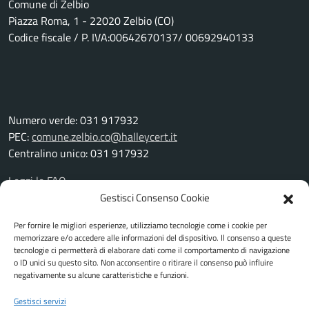
Comune di Zelbio
Piazza Roma, 1 - 22020 Zelbio (CO)
Codice fiscale / P. IVA:00642670137/ 00692940133
Numero verde: 031 917932
PEC:
comune.zelbio.co@halleycert.it
Centralino unico: 031 917932
Leggi le FAQ
Prenotazione appuntamento
Gestisci Consenso Cookie
Segnalazione disservizio
Per fornire le migliori esperienze, utilizziamo tecnologie come i cookie per
Richiesta assistenza
memorizzare e/o accedere alle informazioni del dispositivo. Il consenso a queste
Amministrazione trasparente
tecnologie ci permetterà di elaborare dati come il comportamento di navigazione
Albo pretorio
o ID unici su questo sito. Non acconsentire o ritirare il consenso può influire
negativamente su alcune caratteristiche e funzioni.
Informativa privacy
Cookie Policy
Gestisci servizi