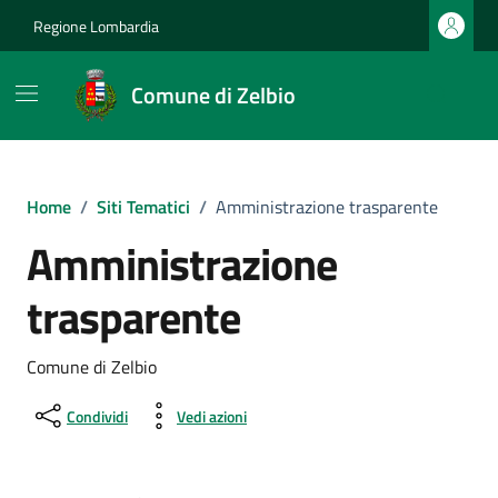
Vai ai contenuti
Vai al footer
Regione Lombardia
Comune di Zelbio
Home
/
Siti Tematici
/
Amministrazione trasparente
Amministrazione
trasparente
Comune di Zelbio
Condividi
Vedi azioni