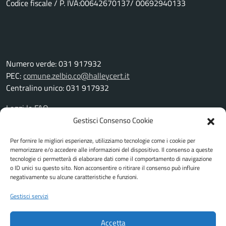
Codice fiscale / P. IVA:00642670137/ 00692940133
Numero verde: 031 917932
PEC:
comune.zelbio.co@halleycert.it
Centralino unico: 031 917932
Leggi le FAQ
Prenotazione appuntamento
Gestisci Consenso Cookie
Segnalazione disservizio
Per fornire le migliori esperienze, utilizziamo tecnologie come i cookie per
Richiesta assistenza
memorizzare e/o accedere alle informazioni del dispositivo. Il consenso a queste
Amministrazione trasparente
tecnologie ci permetterà di elaborare dati come il comportamento di navigazione
Albo pretorio
o ID unici su questo sito. Non acconsentire o ritirare il consenso può influire
negativamente su alcune caratteristiche e funzioni.
Informativa privacy
Cookie Policy
Gestisci servizi
Note legali
Piano di miglioramento del sito
Accetta