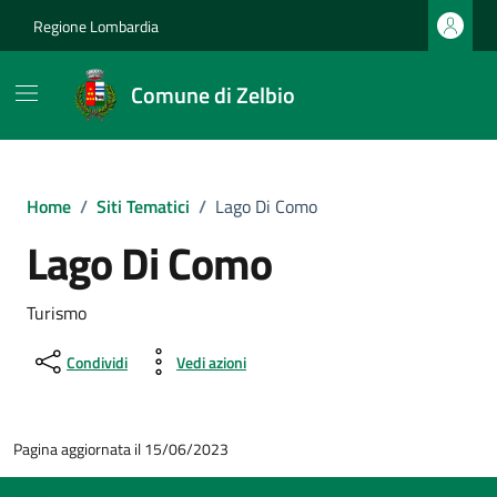
Vai ai contenuti
Vai al footer
Regione Lombardia
Comune di Zelbio
Home
/
Siti Tematici
/
Lago Di Como
Lago Di Como
Turismo
Condividi
Vedi azioni
Pagina aggiornata il 15/06/2023