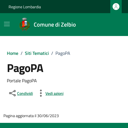
Vai ai contenuti
Vai al footer
Regione Lombardia
Comune di Zelbio
Home
/
Siti Tematici
/
PagoPA
PagoPA
Portale PagoPA
Condividi
Vedi azioni
Pagina aggiornata il 30/06/2023