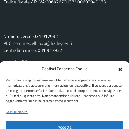
Codice fiscale / P. IVA:00642670137/ 00692940133
Numero verde: 031 917932
PEC:
comune.zelbio.co@halleycert.it
Centralino unico: 031 917932
Leggi le FAQ
Prenotazione appuntamento
Gestisci Consenso Cookie
Segnalazione disservizio
Per fornire le migliori esperienze, utilizziamo tecnologie come i cookie per
Richiesta assistenza
memorizzare e/o accedere alle informazioni del dispositivo. Il consenso a queste
Amministrazione trasparente
tecnologie ci permetterà di elaborare dati come il comportamento di navigazione
Albo pretorio
o ID unici su questo sito. Non acconsentire o ritirare il consenso può influire
negativamente su alcune caratteristiche e funzioni.
Informativa privacy
Cookie Policy
Gestisci servizi
Note legali
Piano di miglioramento del sito
Accetta