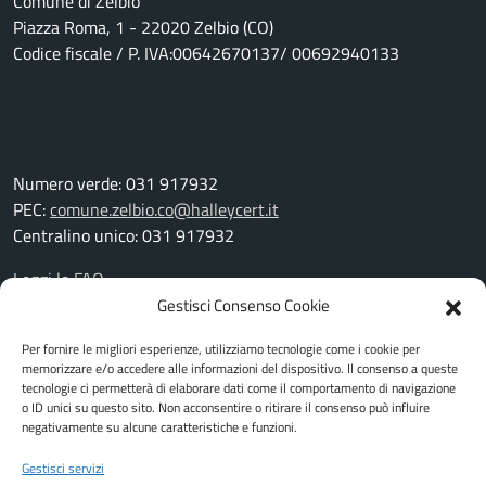
Comune di Zelbio
Piazza Roma, 1 - 22020 Zelbio (CO)
Codice fiscale / P. IVA:00642670137/ 00692940133
Numero verde: 031 917932
PEC:
comune.zelbio.co@halleycert.it
Centralino unico: 031 917932
Leggi le FAQ
Prenotazione appuntamento
Gestisci Consenso Cookie
Segnalazione disservizio
Per fornire le migliori esperienze, utilizziamo tecnologie come i cookie per
Richiesta assistenza
memorizzare e/o accedere alle informazioni del dispositivo. Il consenso a queste
Amministrazione trasparente
tecnologie ci permetterà di elaborare dati come il comportamento di navigazione
Albo pretorio
o ID unici su questo sito. Non acconsentire o ritirare il consenso può influire
negativamente su alcune caratteristiche e funzioni.
Informativa privacy
Cookie Policy
Gestisci servizi