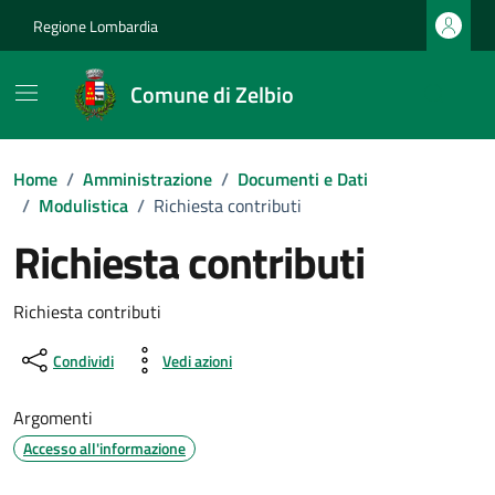
Vai ai contenuti
Vai al footer
Regione Lombardia
Comune di Zelbio
Home
/
Amministrazione
/
Documenti e Dati
/
Modulistica
/
Richiesta contributi
Richiesta contributi
Dettagli del documento
Richiesta contributi
Condividi
Vedi azioni
Argomenti
Accesso all'informazione